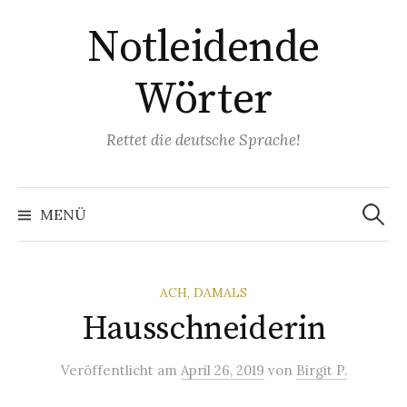
Springe
Notleidende
zum
Inhalt
Wörter
Rettet die deutsche Sprache!
Suchen
nach:
MENÜ
ACH, DAMALS
Hausschneiderin
Veröffentlicht
am
April 26, 2019
von
Birgit P.