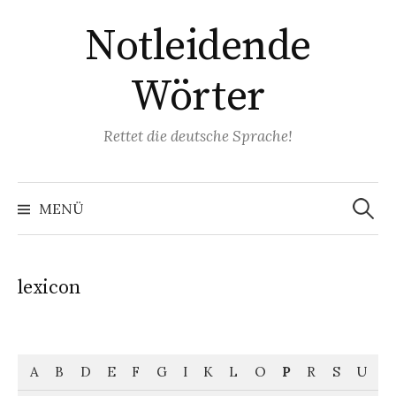
Springe
Notleidende
zum
Inhalt
Wörter
Rettet die deutsche Sprache!
Suchen
nach:
MENÜ
lexicon
A
B
D
E
F
G
I
K
L
O
P
R
S
U